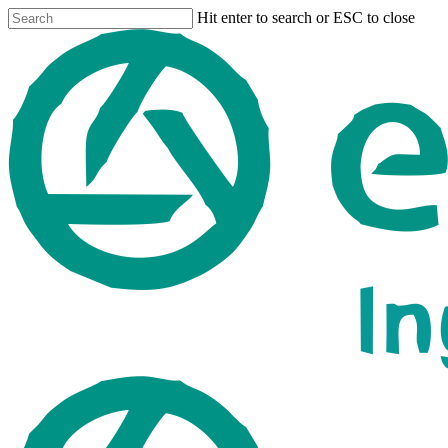
Skip
Hit enter to search or ESC to close
to
Close
main
Search
content